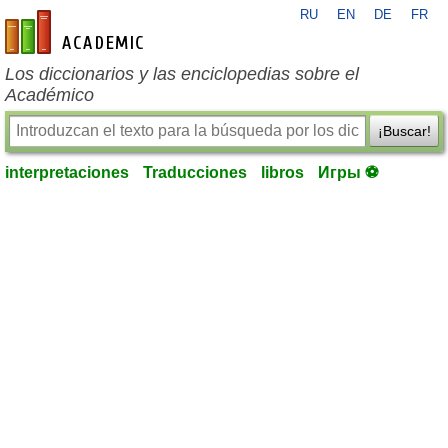
RU
EN
DE
FR
es-academic.com
Los diccionarios y las enciclopedias sobre el
Académico
¡Buscar!
interpretaciones
Traducciones
libros
Игры ⚽