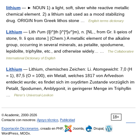
lithium
— ► NOUN 1) a light, soft, silver white reactive metallic
chemical element. 2) a lithium salt used as a mood stabilizing
drug. ORIGIN from Greek lithos stone …
English terms dictionary
Lithium
— Lith i*um (l[i^]th [i^]*[u^]m), n. [NL., from Gr. li qeios of
stone, fr. li qos stone.] (Chem.) A metallic element of the alkaline
group, occurring in several minerals, as petalite, spodumene,
lepidolite, triphylite, etc., and otherwise widely… …
The Collaborative
International Dictionary of English
Lithium
— Lithium, chemisches Zeichen: Li. Atomgewicht: 7,0 (H
= 1), 87,5 (O = 100), ein Metall, welches 1817 von Arfvedson
entdeckt wurde; es findet sich im oxydirten Zustande vorzüglich im
Petalit, Spodumen, Amblygonit, in geringerer Menge im Triphyllin
…
Pierer's Universal-Lexikon
© Academic, 2000-2026
18+
Contacte con nosotros:
Apoyo técnico
,
Publicidad
Exportación Diccionarios
, creado en PHP,
Joomla,
Drupal,
WordPress, MODx.