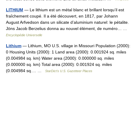
LITHIUM
— Le lithium est un métal blanc et brillant lorsqu’il est
fraîchement coupé. Il a été découvert, en 1817, par Johann
August Arfvedson dans un silicate d’aluminium naturel: le pétalite.
Jöns Jacob Berzelius donna au nouvel élément, de numéro… …
Encyclopédie Universelle
Lithium
— Lithium, MO U.S. village in Missouri Population (2000):
0 Housing Units (2000): 1 Land area (2000): 0.001924 sq. miles
(0.004984 sq. km) Water area (2000): 0.000000 sq. miles
(0.000000 sq. km) Total area (2000): 0.001924 sq. miles
(0.004984 sq.… …
StarDict's U.S. Gazetteer Places