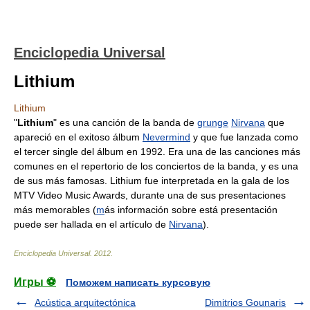
Enciclopedia Universal
Lithium
Lithium
"
Lithium
" es una canción de la banda de
grunge
Nirvana
que
apareció en el exitoso álbum
Nevermind
y que fue lanzada como
el tercer single del álbum en 1992. Era una de las canciones más
comunes en el repertorio de los conciertos de la banda, y es una
de sus más famosas. Lithium fue interpretada en la gala de los
MTV Video Music Awards, durante una de sus presentaciones
más memorables (
m
ás información sobre está presentación
puede ser hallada en el artículo de
Nirvana
).
Enciclopedia Universal
.
2012
.
Игры ⚽
Поможем написать курсовую
Acústica arquitectónica
Dimitrios Gounaris