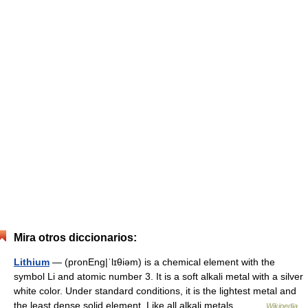
Mira otros diccionarios:
Lithium
— (pronEng|ˈlɪθiəm) is a chemical element with the
symbol Li and atomic number 3. It is a soft alkali metal with a silver
white color. Under standard conditions, it is the lightest metal and
the least dense solid element. Like all alkali metals,… …
Wikipedia