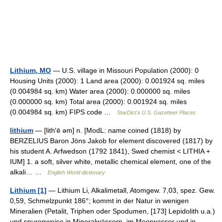
Lithium, MO
— U.S. village in Missouri Population (2000): 0
Housing Units (2000): 1 Land area (2000): 0.001924 sq. miles
(0.004984 sq. km) Water area (2000): 0.000000 sq. miles
(0.000000 sq. km) Total area (2000): 0.001924 sq. miles
(0.004984 sq. km) FIPS code …
StarDict's U.S. Gazetteer Places
lithium
— [lith′ē əm] n. [ModL: name coined (1818) by
BERZELIUS Baron Jöns Jakob for element discovered (1817) by
his student A. Arfwedson (1792 1841), Swed chemist < LITHIA +
IUM] 1. a soft, silver white, metallic chemical element, one of the
alkali… …
English World dictionary
Lithium [1]
— Lithium Li, Alkalimetall, Atomgew. 7,03, spez. Gew.
0,59, Schmelzpunkt 186°; kommt in der Natur in wenigen
Mineralien (Petalit, Triphen oder Spodumen, [173] Lepidolith u.a.)
und spurenweise in Mineralwässern, im Meerwasser und in